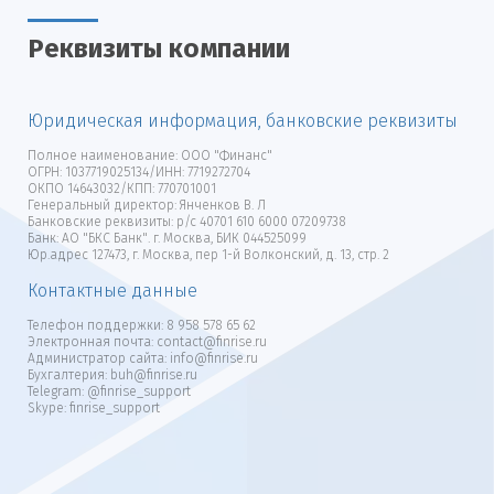
Реквизиты компании
Юридическая информация, банковские реквизиты
Полное наименование:
ООО "Финанс"
ОГРН:
1037719025134/ИНН: 7719272704
ОКПО 14643032/КПП: 770701001
Генеральный директор:
Янченков В. Л
Банковские реквизиты: р/с 40701 610 6000 07209738
Банк: АО "БКС Банк". г. Москва, БИК 044525099
Юр.адрес 127473, г. Москва, пер 1-й Волконский, д. 13, стр. 2
Контактные данные
Телефон поддержки:
8 958 578 65 62
Электронная почта:
contact@finrise.ru
Администратор сайта: info@finrise.ru
Бухгалтерия: buh@finrise.ru
Telegram:
@finrise_support
Skype:
finrise_support