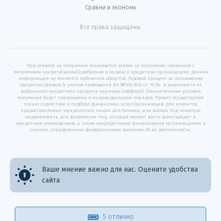
Сравни и экономь
Все права защищены.
Под заявкой на получении понимается заявка на получение, связанной с
получением кредита(займа)/одобрение в выдаче в кредитных организациях. Данная
информация не является публичной офертой. Годовой процент за пользование
кредитом/займом (с учетом требований ФЗ №353-ФЗ) от 19,5% в зависимости от
выбранного кредитного продукта партнера (оффера). Окончательные условия
получения будут предложены в индивидуальном порядке. Проект осуществляет
только содействие в подборе финансовых услуг/организаций для клиентов,
предоставляемых юридическим лицам для бизнеса, или займах под нежилую
недвижимость для физических лиц. который желает взять займ/кредит и
кредитным учреждением, а также некредитными финансовыми организациями в
случаях, определенных федеральными законами об их деятельности.
Ваше мнение важно для нас. Оцените удобства
сайта
5 отлично