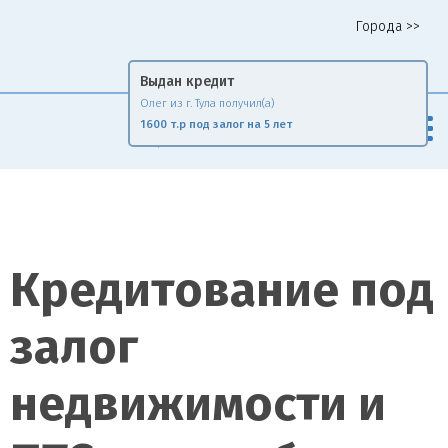
Города >>
Горячая линия 8 958 578 65 62
Выдан кредит
Олег из г. Тула получил(а)
Fin
Rise
1600 т.р под залог на 5 лет
Сравни и экономь
Кредитование под
залог
недвижимости и