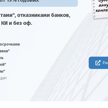
 от 19% годовых
тами", отказниками
банков,
 КИ и без оф.
росрочками
авки"
нь
Ра
ней"
лы"
едит