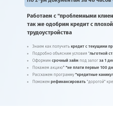
По 2-ум документам за 48 часов
Работаем с "проблемными клиен
так же
одобрим
кредит
с плохой
трудоустройства
Знаем как получить
кредит с текущими п
Подробно объясним условия "
льготной ст
Оформим
срочный займ
под залог
за 1 де
Покажем акцию*
"не плати первые 100 д
Расскажем программу
"кредитные канику
Поможем
рефинансировать
"дорогой" кр