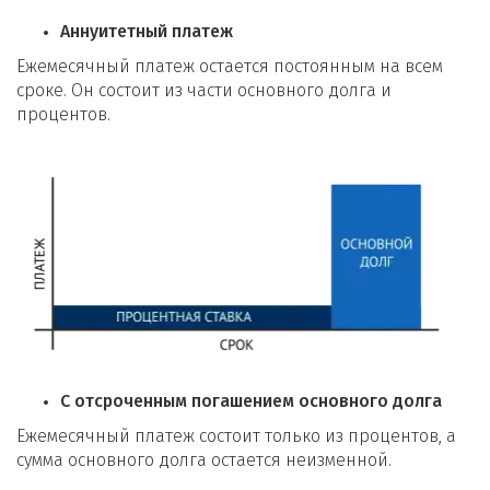
Аннуитетный платеж
Важно понимать, что каждый банк имеет собственную методику
оценки рисков и может устанавливать дополнительные
Ежемесячный платеж остается постоянным на всем
индивидуальные критерии для потенциальных заемщиков.
сроке. Он состоит из части основного долга и
процентов.
Процедура оформления
кредита под залог нежилого
помещения
Кредитование под залог нежилой недвижимости представляет
собой сложный финансовый инструмент, требующий тщательной
подготовки и понимания всех нюансов процедуры. Банки
предъявляют особые требования к объектам коммерческой
недвижимости, оценивая их инвестиционную привлекательность и
потенциал.
Этапы получения кредита под залог
С отсроченным погашением основного долга
помещения
Ежемесячный платеж состоит только из процентов, а
сумма основного долга остается неизменной.
Процесс кредитования включает несколько последовательных и