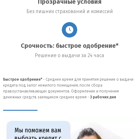
предложений банков
Прозрачные условия
Без лишних страхований и комиссий
При выборе кредита под залог нежилого помещения
рекомендуется сравнивать условия различных банков по
параметрам: процентная ставка, срок кредита, сумма
кредитования, дополнительные комиссии.
Срочность: быстрое одобрение*
Решение о выдачи за 24 часа
Быстрое одобрение*
- Среднее время для принятия решение о выдачи
кредита под залог нежилого помещения, после сбора
правоустанавливающих документов. Оформление и получения
денежных средств заемщиком среднее время -
3
рабочих дня