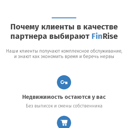
Можно ли досрочно погасить займ?
Да, большинство
кредиторов допускают досрочное погашение, однако могут
быть назначены штрафы или дополнительные платежи.
Почему клиенты в качестве
Возможные риски
партнера выбирают
Fin
Rise
Утрата недвижимости:
В случае невыполнения условий
договора заемщик рискует потерять заложенное имущество.
Повышение процентной ставки:
В некоторых договорах
Наши клиенты получают комплексное обслуживание,
предусмотрено повышение процентной ставки в случае
и знают как экономить время и беречь нервы
изменения общих экономических условий.
Подводные камни договора:
Внимательно читайте все
условия договора, чтобы избежать неожиданных платежей
или обязательств.
Недвижимость остаются у вас
Без выписок и смены собственника