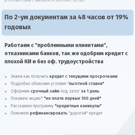
В соответствии с законом об ипотеке (102 ФЗ)
По 2-ум документам за 48 часов от 19%
годовых
Работаем с "проблемными клиентами",
отказниками
банков, так же
одобрим
кредит
с
плохой КИ и без оф. трудоустройства
Знаем как получить
кредит с текущими просрочками
Подробно объясним условия "
льготной ставки"
Оформим
срочный займ
под залог
за 1 день
Покажем акцию*
"не плати первые 100 дней"
Расскажем программу
"кредитные каникулы"
Поможем
рефинансировать
"дорогой" кредит