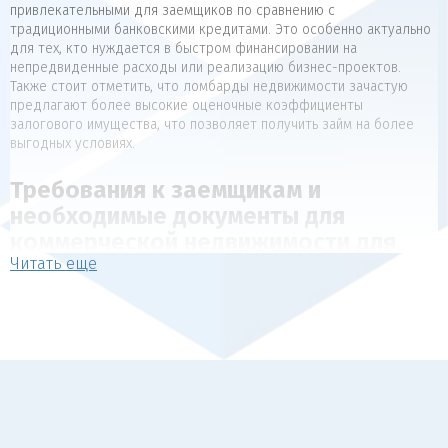
привлекательными для заемщиков по сравнению с
традиционными банковскими кредитами. Это особенно актуально
для тех, кто нуждается в быстром финансировании на
непредвиденные расходы или реализацию бизнес-проектов.
Также стоит отметить, что ломбарды недвижимости зачастую
предлагают более высокие оценочные коэффициенты
залогового имущества, что позволяет получить займ на более
выгодных условиях.
Требования к заемщикам и
необходимые документы для
коммерческой недвижимости для
Читать еще
коммерческой недвижимости
Для получения займа под залог недвижимости, как правило,
предъявляются следующие требования к заемщикам:
Наличие в собственности объекта недвижимости, который
может выступать в качестве обеспечения (квартира, дом,
коммерческая недвижимость).
Отсутствие арестов, залогов и обременений на
передаваемый в залог объект.