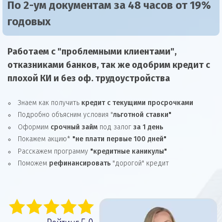
По 2-ум документам за 48 часов от 19%
годовых
Работаем с "проблемными клиентами",
отказниками
банков, так же
одобрим
кредит
с
плохой КИ и без оф. трудоустройства
Знаем как получить
кредит с текущими просрочками
Подробно объясним условия "
льготной ставки"
Оформим
срочный займ
под залог
за 1 день
Покажем акцию*
"не плати первые 100 дней"
Расскажем программу
"кредитные каникулы"
Поможем
рефинансировать
"дорогой" кредит