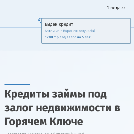
Города >>
Горячая линия 8 958 578 65 62
Выдан кредит
Артем из г. Воронеж получил(а)
Fin
Rise
1700 т.р под залог на 5 лет
Сравни и экономь
Кредиты займы под
залог недвижимости в
Горячем Ключе