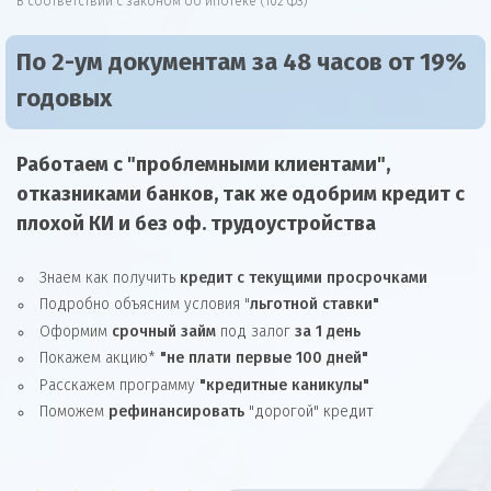
В соответствии с законом об ипотеке (102 ФЗ)
По 2-ум документам за 48 часов от 19%
годовых
Работаем с "проблемными клиентами",
отказниками
банков, так же
одобрим
кредит
с
плохой КИ и без оф. трудоустройства
Знаем как получить
кредит с текущими просрочками
Подробно объясним условия "
льготной ставки"
Оформим
срочный займ
под залог
за 1 день
Покажем акцию*
"не плати первые 100 дней"
Расскажем программу
"кредитные каникулы"
Поможем
рефинансировать
"дорогой" кредит