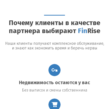
Можно ли досрочно погасить займ?
Да, большинство
кредиторов допускают досрочное погашение, однако могут
быть назначены штрафы или дополнительные платежи.
Почему клиенты в качестве
Возможные риски
партнера выбирают
Fin
Rise
Утрата недвижимости:
В случае невыполнения условий
договора заемщик рискует потерять заложенное имущество.
Повышение процентной ставки:
В некоторых договорах
Наши клиенты получают комплексное обслуживание,
предусмотрено повышение процентной ставки в случае
и знают как экономить время и беречь нервы
изменения общих экономических условий.
Подводные камни договора:
Внимательно читайте все
условия договора, чтобы избежать неожиданных платежей
или обязательств.
Недвижимость остаются у вас
Без выписок и смены собственника