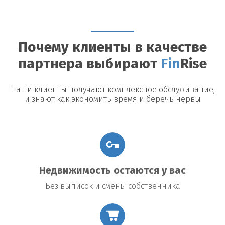
Можно ли досрочно погасить займ?
Да, большинство
кредиторов допускают досрочное погашение, однако могут
быть назначены штрафы или дополнительные платежи.
Почему клиенты в качестве
Возможные риски
партнера выбирают
Fin
Rise
Утрата недвижимости:
В случае невыполнения условий
договора заемщик рискует потерять заложенное имущество.
Повышение процентной ставки:
В некоторых договорах
Наши клиенты получают комплексное обслуживание,
предусмотрено повышение процентной ставки в случае
и знают как экономить время и беречь нервы
изменения общих экономических условий.
Подводные камни договора:
Внимательно читайте все
условия договора, чтобы избежать неожиданных платежей
или обязательств.
Недвижимость остаются у вас
Без выписок и смены собственника