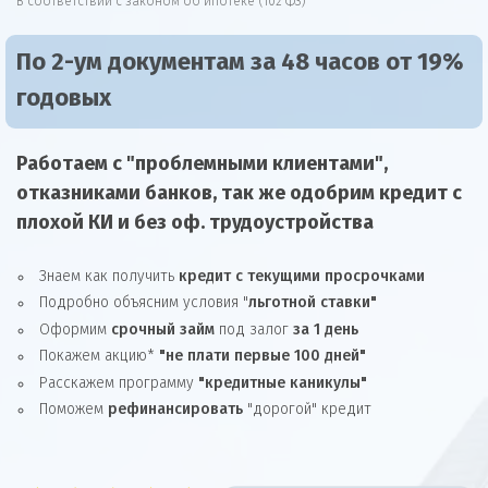
В соответствии с законом об ипотеке (102 ФЗ)
По 2-ум документам за 48 часов от 19%
годовых
Работаем с "проблемными клиентами",
отказниками
банков, так же
одобрим
кредит
с
плохой КИ и без оф. трудоустройства
Знаем как получить
кредит с текущими просрочками
Подробно объясним условия "
льготной ставки"
Оформим
срочный займ
под залог
за 1 день
Покажем акцию*
"не плати первые 100 дней"
Расскажем программу
"кредитные каникулы"
Поможем
рефинансировать
"дорогой" кредит