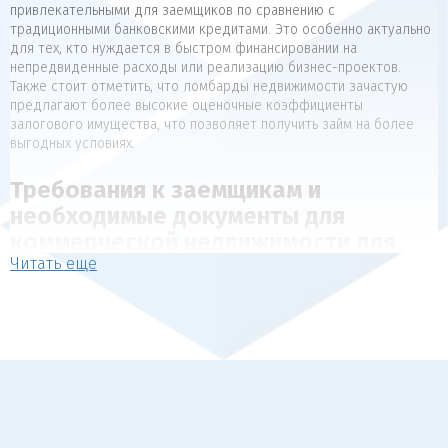
привлекательными для заемщиков по сравнению с
традиционными банковскими кредитами. Это особенно актуально
для тех, кто нуждается в быстром финансировании на
непредвиденные расходы или реализацию бизнес-проектов.
Также стоит отметить, что ломбарды недвижимости зачастую
предлагают более высокие оценочные коэффициенты
залогового имущества, что позволяет получить займ на более
выгодных условиях.
Требования к заемщикам и
необходимые документы для
коммерческой недвижимости для
Читать еще
коммерческой недвижимости
Для получения займа под залог недвижимости, как правило,
предъявляются следующие требования к заемщикам:
Наличие в собственности объекта недвижимости, который
может выступать в качестве обеспечения (квартира, дом,
коммерческая недвижимость).
Отсутствие арестов, залогов и обременений на
передаваемый в залог объект.