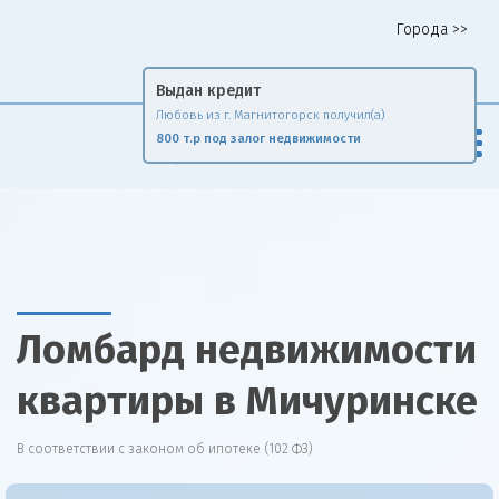
Города >>
Горячая линия 8 958 578 65 62
Выдан кредит
Любовь из г. Магнитогорск получил(а)
Fin
Rise
800 т.р под залог недвижимости
Сравни и экономь
Ломбард недвижимости
квартиры в Мичуринске
В соответствии с законом об ипотеке (102 ФЗ)