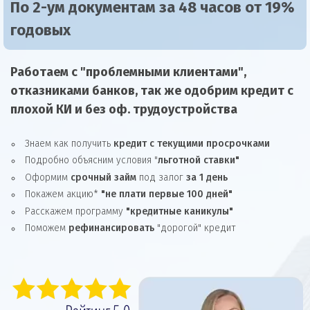
По 2-ум документам за 48 часов от 19%
годовых
Работаем с "проблемными клиентами",
отказниками
банков, так же
одобрим
кредит
с
плохой КИ и без оф. трудоустройства
Знаем как получить
кредит с текущими просрочками
Подробно объясним условия "
льготной ставки"
Оформим
срочный займ
под залог
за 1 день
Покажем акцию*
"не плати первые 100 дней"
Расскажем программу
"кредитные каникулы"
Поможем
рефинансировать
"дорогой" кредит