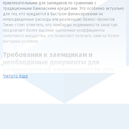
привлекательными для заемщиков по сравнению с
традиционными банковскими кредитами. Это особенно актуально
для тех, кто нуждается в быстром финансировании на
непредвиденные расходы или реализацию бизнес-проектов.
Также стоит отметить, что ломбарды недвижимости зачастую
предлагают более высокие оценочные коэффициенты
залогового имущества, что позволяет получить займ на более
выгодных условиях.
Требования к заемщикам и
необходимые документы для
коммерческой недвижимости для
Читать еще
коммерческой недвижимости
Для получения займа под залог недвижимости, как правило,
предъявляются следующие требования к заемщикам:
Наличие в собственности объекта недвижимости, который
может выступать в качестве обеспечения (квартира, дом,
коммерческая недвижимость).
Отсутствие арестов, залогов и обременений на
передаваемый в залог объект.