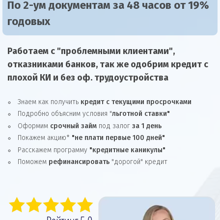
По 2-ум документам за 48 часов от 19%
годовых
Работаем с "проблемными клиентами",
отказниками
банков, так же
одобрим
кредит
с
плохой КИ и без оф. трудоустройства
Знаем как получить
кредит с текущими просрочками
Подробно объясним условия "
льготной ставки"
Оформим
срочный займ
под залог
за 1 день
Покажем акцию*
"не плати первые 100 дней"
Расскажем программу
"кредитные каникулы"
Поможем
рефинансировать
"дорогой" кредит