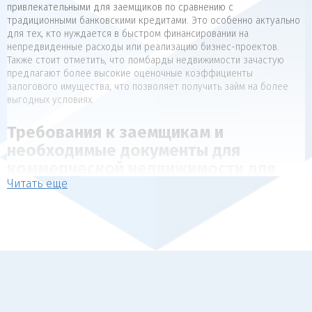
привлекательными для заемщиков по сравнению с
традиционными банковскими кредитами. Это особенно актуально
для тех, кто нуждается в быстром финансировании на
непредвиденные расходы или реализацию бизнес-проектов.
Также стоит отметить, что ломбарды недвижимости зачастую
предлагают более высокие оценочные коэффициенты
залогового имущества, что позволяет получить займ на более
выгодных условиях.
Требования к заемщикам и
необходимые документы для
коммерческой недвижимости для
Читать еще
коммерческой недвижимости
Для получения займа под залог недвижимости, как правило,
предъявляются следующие требования к заемщикам:
Наличие в собственности объекта недвижимости, который
может выступать в качестве обеспечения (квартира, дом,
коммерческая недвижимость).
Отсутствие арестов, залогов и обременений на
передаваемый в залог объект.