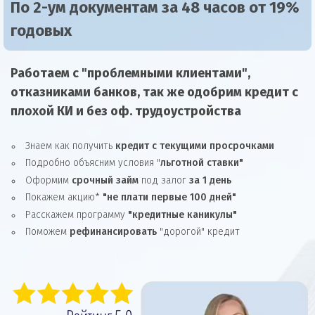
По 2-ум документам за 48 часов от 19%
годовых
Работаем с "проблемными клиентами",
отказниками
банков, так же
одобрим
кредит
с
плохой КИ и без оф. трудоустройства
Знаем как получить
кредит с текущими просрочками
Подробно объясним условия "
льготной ставки"
Оформим
срочный займ
под залог
за 1 день
Покажем акцию*
"не плати первые 100 дней"
Расскажем программу
"кредитные каникулы"
Поможем
рефинансировать
"дорогой" кредит