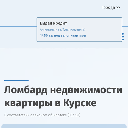
Города >>
Горячая линия 8 958 578 65 62
Выдан кредит
Ангелина из г. Тула получил(а)
Fin
Rise
1450 т.р под залог квартиры
Сравни и экономь
Ломбард недвижимости
квартиры в Курске
В соответствии с законом об ипотеке (102 ФЗ)