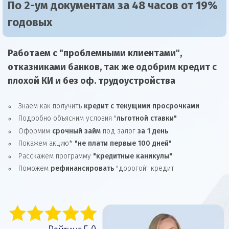
По 2-ум документам за 48 часов от 19%
годовых
Работаем с "проблемными клиентами",
отказниками
банков, так же
одобрим
кредит
с
плохой КИ и без оф. трудоустройства
Знаем как получить
кредит с текущими просрочками
Подробно объясним условия "
льготной ставки"
Оформим
срочный займ
под залог
за 1 день
Покажем акцию*
"не плати первые 100 дней"
Расскажем программу
"кредитные каникулы"
Поможем
рефинансировать
"дорогой" кредит