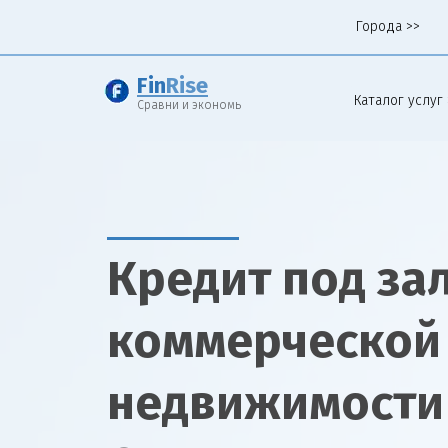
Города >>
Fin
Rise
Каталог услуг 
Сравни и экономь
Кредит под за
коммерческой
недвижимости