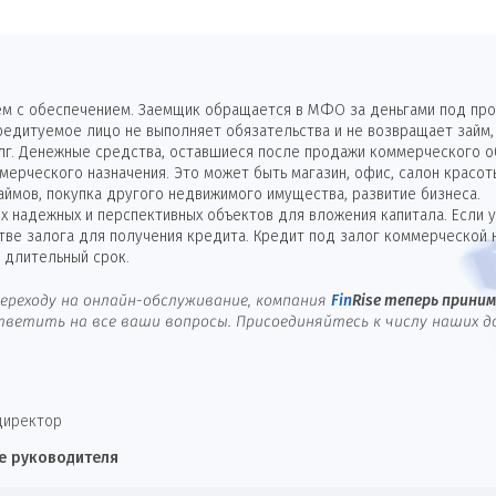
м с обеспечением. Заемщик обращается в МФО за деньгами под проц
кредитуемое лицо не выполняет обязательства и не возвращает зай
лг. Денежные средства, оставшиеся после продажи коммерческого о
мерческого назначения. Это может быть магазин, офис, салон красо
аймов, покупка другого недвижимого имущества, развитие бизнеса.
 надежных и перспективных объектов для вложения капитала. Если 
стве залога для получения кредита. Кредит под залог коммерческо
 длительный срок.
ереходу на онлайн-обслуживание, компания
Fin
Rise
теперь принима
ветить на все ваши вопросы. Присоединяйтесь к числу наших д
директор
е руководителя