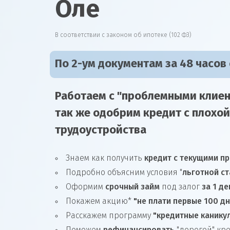
Оле
В соответствии с законом об ипотеке (102 ФЗ)
По 2-ум документам за 48 часов
Работаем с "проблемными клиен
так же
одобрим
кредит
с плохой
трудоустройства
Знаем как получить
кредит с текущими п
Подробно объясним условия "
льготной ст
Оформим
срочный займ
под залог
за 1 де
Покажем акцию*
"не плати первые 100 д
Расскажем программу
"кредитные канику