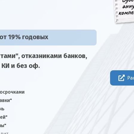
 от 19% годовых
тами", отказниками
банков,
 КИ и без оф.
Ра
росрочками
авки"
нь
ней"
лы"