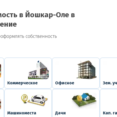
ость в Йошкар-Оле в
нение
еоформлять собственность
Коммерческое
Офисное
Зем. у
Машиноместа
Дачи
Кап. г