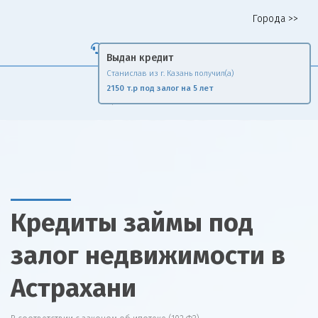
Города >>
Горячая линия 8 958 578 65 62
Выдан кредит
Станислав из г. Казань получил(а)
Fin
Rise
2150 т.р под залог на 5 лет
Сравни и экономь
Кредиты займы под
залог недвижимости в
Астрахани