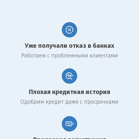
Низкая процентная ставка по сравнению с не обеспеченными
кредитами
Возможность получить большие суммы денег
Долгосрочные сроки погашения, что снижает размер
ежемесячных платежей
Гибкость в использовании полученных средств на различные
Уже получали отказ в банках
цели
Работаем с проблемными клиентами
При этом существуют и недостатки:
Риск потери имущества в случае невыполнения обязательств
по займу
Необходимость платить за оценку имущества и оформление
документации
Плохая кредитная история
Затраты времени на процесс оформления и оценки
Одобрим кредит даже с просрочками
недвижимости
Таблица сравнения займов под залог
недвижимости