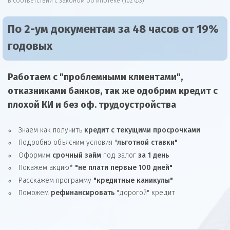
В соответствии с законом об ипотеке (102 ФЗ)
По 2-ум документам за 48 часов от 19%
годовых
Работаем с "проблемными клиентами",
отказниками
банков, так же
одобрим
кредит
с
плохой КИ и без оф. трудоустройства
Знаем как получить
кредит с текущими просрочками
Подробно объясним условия "
льготной ставки"
Оформим
срочный займ
под залог
за 1 день
Покажем акцию*
"не плати первые 100 дней"
Расскажем программу
"кредитные каникулы"
Поможем
рефинансировать
"дорогой" кредит