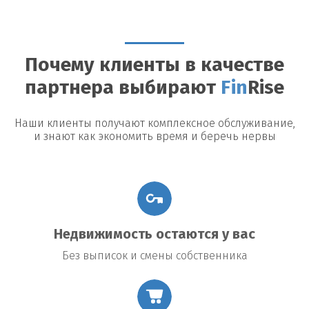
Можно ли досрочно погасить займ?
Да, большинство
кредиторов допускают досрочное погашение, однако могут
быть назначены штрафы или дополнительные платежи.
Почему клиенты в качестве
Возможные риски
партнера выбирают
Fin
Rise
Утрата недвижимости:
В случае невыполнения условий
договора заемщик рискует потерять заложенное имущество.
Повышение процентной ставки:
В некоторых договорах
Наши клиенты получают комплексное обслуживание,
предусмотрено повышение процентной ставки в случае
и знают как экономить время и беречь нервы
изменения общих экономических условий.
Подводные камни договора:
Внимательно читайте все
условия договора, чтобы избежать неожиданных платежей
или обязательств.
Недвижимость остаются у вас
Без выписок и смены собственника