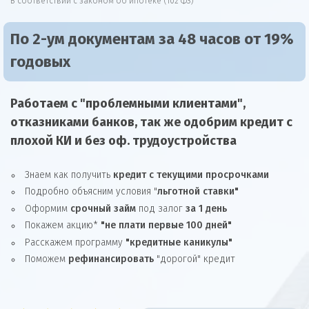
В соответствии с законом об ипотеке (102 ФЗ)
По 2-ум документам за 48 часов от 19%
годовых
Работаем с "проблемными клиентами",
отказниками
банков, так же
одобрим
кредит
с
плохой КИ и без оф. трудоустройства
Знаем как получить
кредит с текущими просрочками
Подробно объясним условия "
льготной ставки"
Оформим
срочный займ
под залог
за 1 день
Покажем акцию*
"не плати первые 100 дней"
Расскажем программу
"кредитные каникулы"
Поможем
рефинансировать
"дорогой" кредит