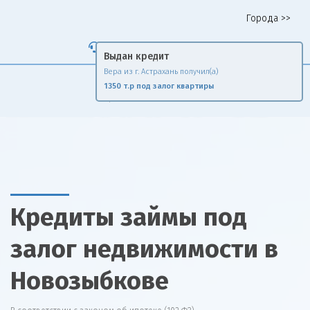
Города >>
Горячая линия 8 958 578 65 62
Выдан кредит
Вера из г. Астрахань получил(а)
Fin
Rise
1350 т.р под залог квартиры
Сравни и экономь
Кредиты займы под
залог недвижимости в
Новозыбкове