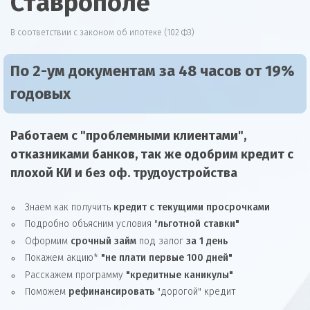
Ставрополе
В соответствии с законом об ипотеке (102 ФЗ)
По 2-ум документам за 48 часов от 19%
годовых
Работаем с "проблемными клиентами",
отказниками
банков, так же
одобрим
кредит
с
плохой КИ и без оф. трудоустройства
Знаем как получить
кредит с текущими просрочками
Подробно объясним условия "
льготной ставки"
Оформим
срочный займ
под залог
за 1 день
Покажем акцию*
"не плати первые 100 дней"
Расскажем программу
"кредитные каникулы"
Поможем
рефинансировать
"дорогой" кредит