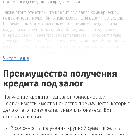
более выгодные условия кредитования.
Также стоит отметить, что кредит под залог коммерческой
недвижимости может быть использован для различных целей.
Например, вы можете использовать заемные средства для
модернизации существующего оборудования, что, в свою
очередь, увеличивает производительность и, следовательно,
доходность бизнеса. Финансируя покупку нового оборудования,
вы не только повышаете эффективность работы, но и создаете
потенциал для расширения клиентской базы.
Читать еще
Важным аспектом является и вопрос процентной ставки, которая
обычно бывает ниже, чем ставка по unsecured займам, так как
Преимущества получения
залог снижает риск для банков. Сравнение различных
предложений от банков по ставкам и условиям кредитования
кредита под залог
может привести к значительной экономии. Часто предлагаются
дополнительные условия, такие как возможность досрочного
Получение кредита под залог коммерческой
погашения кредита без штрафных санкций, что является важным
фактором для многих предпринимателей.
недвижимости имеет множество преимуществ, которые
делают его привлекательным для бизнеса. Вот
В заключение, кредит под залог коммерческой недвижимости —
основные из них:
это не только возможность получить необходимое
финансирование, но и стратегический инструмент для развития
Возможность получения крупной суммы кредита:
вашего бизнеса. Правильный выбор условий и оценка рисков
залог недвижимости позволяет занимать больше