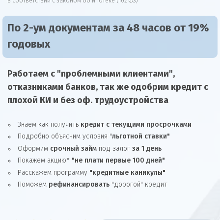
В соответствии с законом об ипотеке (102 ФЗ)
По 2-ум документам за 48 часов от 19%
годовых
Работаем с "проблемными клиентами",
отказниками
банков, так же
одобрим
кредит
с
плохой КИ и без оф. трудоустройства
Знаем как получить
кредит с текущими просрочками
Подробно объясним условия "
льготной ставки"
Оформим
срочный займ
под залог
за 1 день
Покажем акцию*
"не плати первые 100 дней"
Расскажем программу
"кредитные каникулы"
Поможем
рефинансировать
"дорогой" кредит