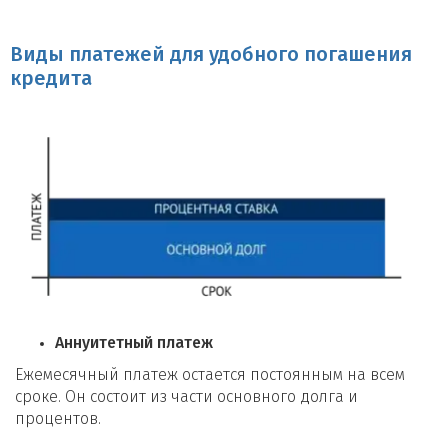
Определить сумму кредита при перезалоге можно путем оценки
недвижимости, которую проводит банк. Также учитываются
доходы заемщика и текущие финансовые обязательства.
Виды платежей для удобного погашения
кредита
Какие дополнительные расходы
могут возникнуть?
При перезалоге квартиры заемщик может столкнуться с
дополнительными расходами, такими как оплата услуг оценщика,
государственного регистратора, а также возможные банковские
комиссии за оформление нового кредита.
Аннуитетный платеж
Ежемесячный платеж остается постоянным на всем
сроке. Он состоит из части основного долга и
процентов.