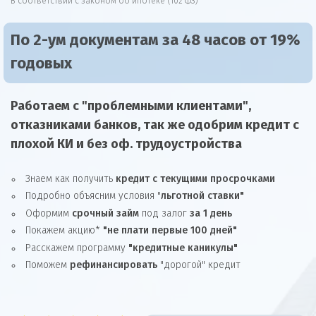
В соответствии с законом об ипотеке (102 ФЗ)
По 2-ум документам за 48 часов от 19%
годовых
Работаем с "проблемными клиентами",
отказниками
банков, так же
одобрим
кредит
с
плохой КИ и без оф. трудоустройства
Знаем как получить
кредит с текущими просрочками
Подробно объясним условия "
льготной ставки"
Оформим
срочный займ
под залог
за 1 день
Покажем акцию*
"не плати первые 100 дней"
Расскажем программу
"кредитные каникулы"
Поможем
рефинансировать
"дорогой" кредит