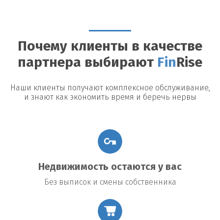
Можно ли досрочно погасить займ?
Да, большинство
кредиторов допускают досрочное погашение, однако могут
быть назначены штрафы или дополнительные платежи.
Почему клиенты в качестве
Возможные риски
партнера выбирают
Fin
Rise
Утрата недвижимости:
В случае невыполнения условий
договора заемщик рискует потерять заложенное имущество.
Повышение процентной ставки:
В некоторых договорах
Наши клиенты получают комплексное обслуживание,
предусмотрено повышение процентной ставки в случае
и знают как экономить время и беречь нервы
изменения общих экономических условий.
Подводные камни договора:
Внимательно читайте все
условия договора, чтобы избежать неожиданных платежей
или обязательств.
Недвижимость остаются у вас
Без выписок и смены собственника