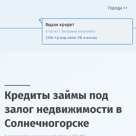
Города >>
Горячая линия 8 958 578 65 62
Выдан кредит
Егор из г. Балашиха получил(а)
Fin
Rise
2150 т.р под залог 3% в месяц
Сравни и экономь
Кредиты займы под
залог недвижимости в
Солнечногорске