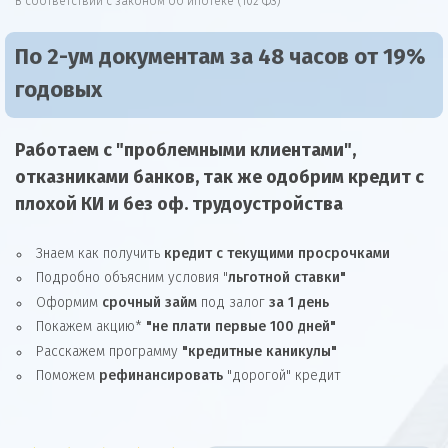
В соответствии с законом об ипотеке (102 ФЗ)
По 2-ум документам за 48 часов от 19%
годовых
Работаем с "проблемными клиентами",
отказниками
банков, так же
одобрим
кредит
с
плохой КИ и без оф. трудоустройства
Знаем как получить
кредит с текущими просрочками
Подробно объясним условия "
льготной ставки"
Оформим
срочный займ
под залог
за 1 день
Покажем акцию*
"не плати первые 100 дней"
Расскажем программу
"кредитные каникулы"
Поможем
рефинансировать
"дорогой" кредит