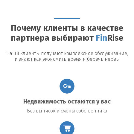
Можно ли досрочно погасить займ?
Да, большинство
кредиторов допускают досрочное погашение, однако могут
быть назначены штрафы или дополнительные платежи.
Почему клиенты в качестве
Возможные риски
партнера выбирают
Fin
Rise
Утрата недвижимости:
В случае невыполнения условий
договора заемщик рискует потерять заложенное имущество.
Повышение процентной ставки:
В некоторых договорах
Наши клиенты получают комплексное обслуживание,
предусмотрено повышение процентной ставки в случае
и знают как экономить время и беречь нервы
изменения общих экономических условий.
Подводные камни договора:
Внимательно читайте все
условия договора, чтобы избежать неожиданных платежей
или обязательств.
Недвижимость остаются у вас
Без выписок и смены собственника