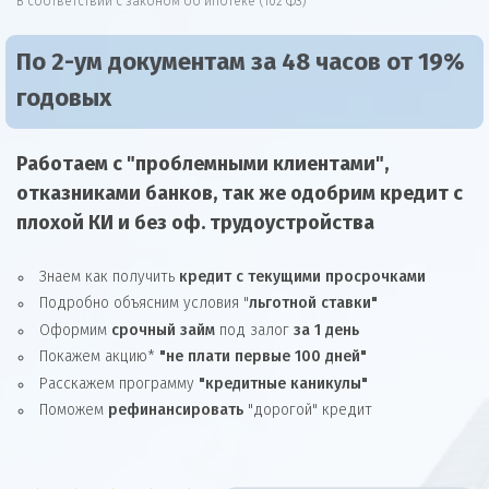
В соответствии с законом об ипотеке (102 ФЗ)
По 2-ум документам за 48 часов от 19%
годовых
Работаем с "проблемными клиентами",
отказниками
банков, так же
одобрим
кредит
с
плохой КИ и без оф. трудоустройства
Знаем как получить
кредит с текущими просрочками
Подробно объясним условия "
льготной ставки"
Оформим
срочный займ
под залог
за 1 день
Покажем акцию*
"не плати первые 100 дней"
Расскажем программу
"кредитные каникулы"
Поможем
рефинансировать
"дорогой" кредит