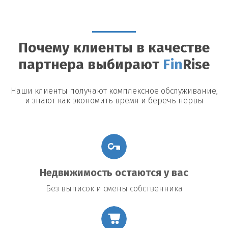
Можно ли досрочно погасить займ?
Да, большинство
кредиторов допускают досрочное погашение, однако могут
быть назначены штрафы или дополнительные платежи.
Почему клиенты в качестве
Возможные риски
партнера выбирают
Fin
Rise
Утрата недвижимости:
В случае невыполнения условий
договора заемщик рискует потерять заложенное имущество.
Повышение процентной ставки:
В некоторых договорах
Наши клиенты получают комплексное обслуживание,
предусмотрено повышение процентной ставки в случае
и знают как экономить время и беречь нервы
изменения общих экономических условий.
Подводные камни договора:
Внимательно читайте все
условия договора, чтобы избежать неожиданных платежей
или обязательств.
Недвижимость остаются у вас
Без выписок и смены собственника