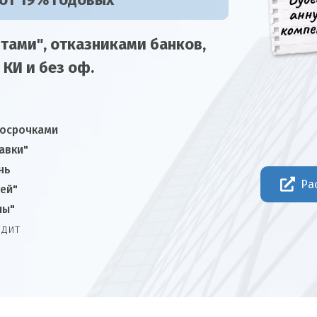
 от 19% годовых
тами", отказниками
банков,
 КИ и без оф.
росрочками
авки"
нь
Ра
ней"
лы"
едит