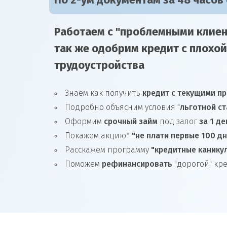
По 2-ум документам за 48 часов
Работаем с "проблемными клиен
так же
одобрим
кредит
с плохой
трудоустройства
Знаем как получить
кредит с текущими п
Подробно объясним условия "
льготной ст
Оформим
срочный займ
под залог
за 1 де
Покажем акцию*
"не плати первые 100 д
Расскажем программу
"кредитные канику
Поможем
рефинансировать
"дорогой" кр