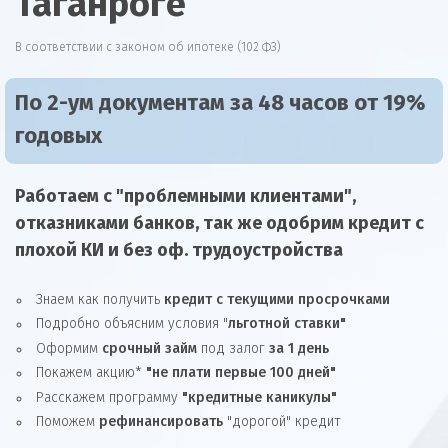
Таганроге
В соответствии с законом об ипотеке (102 ФЗ)
По 2-ум документам за 48 часов от 19%
годовых
Работаем с "проблемными клиентами",
отказниками
банков, так же
одобрим
кредит
с
плохой КИ и без оф. трудоустройства
Знаем как получить
кредит с текущими просрочками
Подробно объясним условия "
льготной ставки"
Оформим
срочный займ
под залог
за 1 день
Покажем акцию*
"не плати первые 100 дней"
Расскажем программу
"кредитные каникулы"
Поможем
рефинансировать
"дорогой" кредит