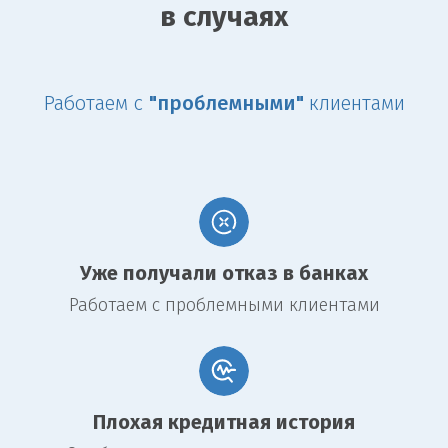
кредитами. Так как кредит обеспечивает залог, банки готовы
в случаях
предложить более выгодные условия.
Длительный срок погашения. Обычно такие кредиты имеют
срок от 3 до 15 лет, что позволяет удобнее планировать
финансовые расходы.
Работаем с
"проблемными"
клиентами
Возможность получения значительной суммы. Зачастую сумма
кредита может достигать 70-80% от рыночной стоимости
заложенной недвижимости.
Гибкость в использовании средств. Заемщик может
использовать финансирование на различные цели, включая
закупку оборудования или модернизацию помещений.
Недостатки:
Уже получали отказ в банках
Риск утраты бизнеса в случае непогашения кредита. В случае
Работаем с проблемными клиентами
невыполнения обязательств, заемщик может потерять
заложенную недвижимость.
Длительная процедура оформления. Процесс получения
кредита под залог коммерческой недвижимости обычно
занимает больше времени из-за необходимости оценки и
проверки документов.
Плохая кредитная история
Необходимость в хорошем состоянии залогового имущества.