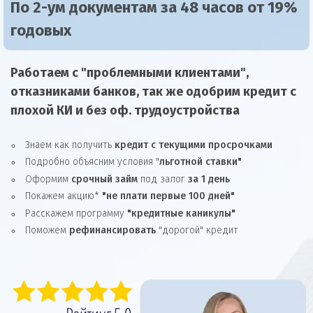
По 2-ум документам за 48 часов от 19%
годовых
Работаем с "проблемными клиентами",
отказниками
банков, так же
одобрим
кредит
с
плохой КИ и без оф. трудоустройства
Знаем как получить
кредит с текущими просрочками
Подробно объясним условия "
льготной ставки"
Оформим
срочный займ
под залог
за 1 день
Покажем акцию*
"не плати первые 100 дней"
Расскажем программу
"кредитные каникулы"
Поможем
рефинансировать
"дорогой" кредит