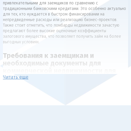
привлекательными для заемщиков по сравнению с
традиционными банковскими кредитами. Это особенно актуально
для тех, кто нуждается в быстром финансировании на
непредвиденные расходы или реализацию бизнес-проектов.
Также стоит отметить, что ломбарды недвижимости зачастую
предлагают более высокие оценочные коэффициенты
залогового имущества, что позволяет получить займ на более
выгодных условиях.
Требования к заемщикам и
необходимые документы для
коммерческой недвижимости для
Читать еще
коммерческой недвижимости
Для получения займа под залог недвижимости, как правило,
предъявляются следующие требования к заемщикам:
Наличие в собственности объекта недвижимости, который
может выступать в качестве обеспечения (квартира, дом,
коммерческая недвижимость).
Отсутствие арестов, залогов и обременений на
передаваемый в залог объект.