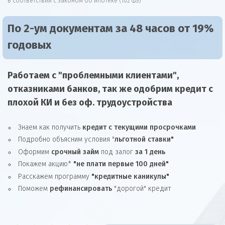
В соответствии с законом об ипотеке (102 ФЗ)
По 2-ум документам за 48 часов от 19%
годовых
Работаем с "проблемными клиентами",
отказниками
банков, так же
одобрим
кредит
с
плохой КИ и без оф. трудоустройства
Знаем как получить
кредит с текущими просрочками
Подробно объясним условия "
льготной ставки"
Оформим
срочный займ
под залог
за 1 день
Покажем акцию*
"не плати первые 100 дней"
Расскажем программу
"кредитные каникулы"
Поможем
рефинансировать
"дорогой" кредит