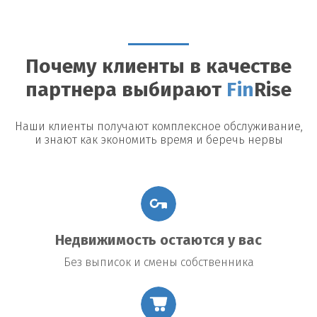
Можно ли досрочно погасить займ?
Да, большинство
кредиторов допускают досрочное погашение, однако могут
быть назначены штрафы или дополнительные платежи.
Почему клиенты в качестве
Возможные риски
партнера выбирают
Fin
Rise
Утрата недвижимости:
В случае невыполнения условий
договора заемщик рискует потерять заложенное имущество.
Повышение процентной ставки:
В некоторых договорах
Наши клиенты получают комплексное обслуживание,
предусмотрено повышение процентной ставки в случае
и знают как экономить время и беречь нервы
изменения общих экономических условий.
Подводные камни договора:
Внимательно читайте все
условия договора, чтобы избежать неожиданных платежей
или обязательств.
Недвижимость остаются у вас
Без выписок и смены собственника