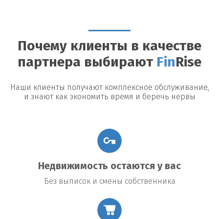
Можно ли досрочно погасить займ?
Да, большинство
кредиторов допускают досрочное погашение, однако могут
быть назначены штрафы или дополнительные платежи.
Почему клиенты в качестве
Возможные риски
партнера выбирают
Fin
Rise
Утрата недвижимости:
В случае невыполнения условий
договора заемщик рискует потерять заложенное имущество.
Повышение процентной ставки:
В некоторых договорах
Наши клиенты получают комплексное обслуживание,
предусмотрено повышение процентной ставки в случае
и знают как экономить время и беречь нервы
изменения общих экономических условий.
Подводные камни договора:
Внимательно читайте все
условия договора, чтобы избежать неожиданных платежей
или обязательств.
Недвижимость остаются у вас
Без выписок и смены собственника