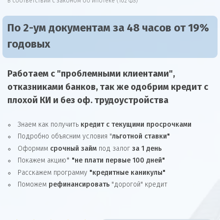
В соответствии с законом об ипотеке (102 ФЗ)
По 2-ум документам за 48 часов от 19%
годовых
Работаем с "проблемными клиентами",
отказниками
банков, так же
одобрим
кредит
с
плохой КИ и без оф. трудоустройства
Знаем как получить
кредит с текущими просрочками
Подробно объясним условия "
льготной ставки"
Оформим
срочный займ
под залог
за 1 день
Покажем акцию*
"не плати первые 100 дней"
Расскажем программу
"кредитные каникулы"
Поможем
рефинансировать
"дорогой" кредит