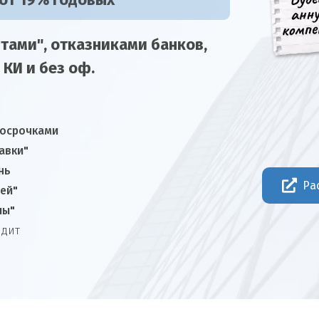
 от 19% годовых
тами", отказниками
банков,
 КИ и без оф.
росрочками
авки"
нь
Ра
ней"
лы"
едит