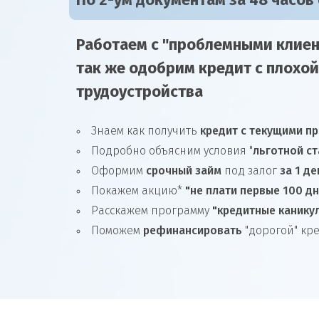
По 2-ум документам за 48 часов
Работаем с "проблемными клиен
так же
одобрим
кредит
с плохой
трудоустройства
Знаем как получить
кредит с текущими п
Подробно объясним условия "
льготной ст
Оформим
срочный займ
под залог
за 1 де
Покажем акцию*
"не плати первые 100 д
Расскажем программу
"кредитные канику
Поможем
рефинансировать
"дорогой" кр