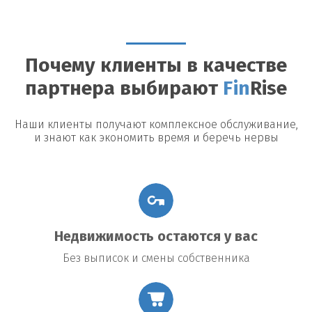
Можно ли досрочно погасить займ?
Да, большинство
кредиторов допускают досрочное погашение, однако могут
быть назначены штрафы или дополнительные платежи.
Почему клиенты в качестве
Возможные риски
партнера выбирают
Fin
Rise
Утрата недвижимости:
В случае невыполнения условий
договора заемщик рискует потерять заложенное имущество.
Повышение процентной ставки:
В некоторых договорах
Наши клиенты получают комплексное обслуживание,
предусмотрено повышение процентной ставки в случае
и знают как экономить время и беречь нервы
изменения общих экономических условий.
Подводные камни договора:
Внимательно читайте все
условия договора, чтобы избежать неожиданных платежей
или обязательств.
Недвижимость остаются у вас
Без выписок и смены собственника