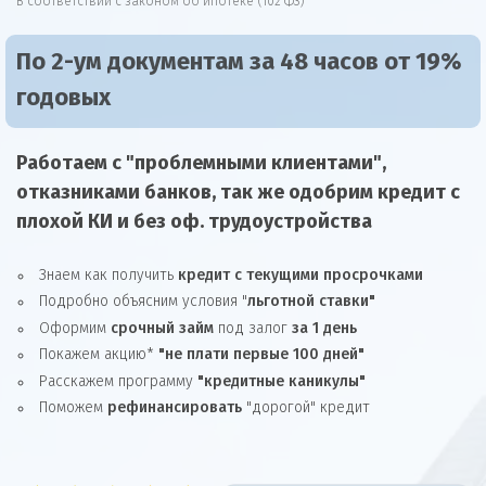
В соответствии с законом об ипотеке (102 ФЗ)
По 2-ум документам за 48 часов от 19%
годовых
Работаем с "проблемными клиентами",
отказниками
банков, так же
одобрим
кредит
с
плохой КИ и без оф. трудоустройства
Знаем как получить
кредит с текущими просрочками
Подробно объясним условия "
льготной ставки"
Оформим
срочный займ
под залог
за 1 день
Покажем акцию*
"не плати первые 100 дней"
Расскажем программу
"кредитные каникулы"
Поможем
рефинансировать
"дорогой" кредит