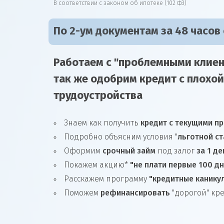
В соответствии с законом об ипотеке (102 ФЗ)
По 2-ум документам за 48 часов
Работаем с "проблемными клиен
так же
одобрим
кредит
с плохой
трудоустройства
Знаем как получить
кредит с текущими п
Подробно объясним условия "
льготной ст
Оформим
срочный займ
под залог
за 1 де
Покажем акцию*
"не плати первые 100 д
Расскажем программу
"кредитные канику
Поможем
рефинансировать
"дорогой" кр