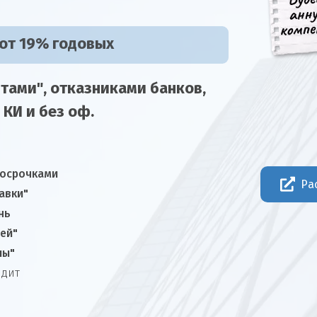
 от 19% годовых
тами", отказниками
банков,
 КИ и без оф.
росрочками
Ра
авки"
нь
ней"
лы"
едит