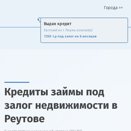
Города >>
Горячая линия 8 958 578 65 62
Выдан кредит
Евгений из г. Пермь получил(а)
Fin
Rise
1350 т.р под залог на 6 месяцев
Сравни и экономь
Кредиты займы под
залог недвижимости в
Реутове