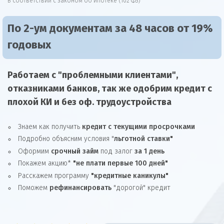
В соответствии с законом об ипотеке (102 ФЗ)
По 2-ум документам за 48 часов от 19%
годовых
Работаем с "проблемными клиентами",
отказниками
банков, так же
одобрим
кредит
с
плохой КИ и без оф. трудоустройства
Знаем как получить
кредит с текущими просрочками
Подробно объясним условия "
льготной ставки"
Оформим
срочный займ
под залог
за 1 день
Покажем акцию*
"не плати первые 100 дней"
Расскажем программу
"кредитные каникулы"
Поможем
рефинансировать
"дорогой" кредит