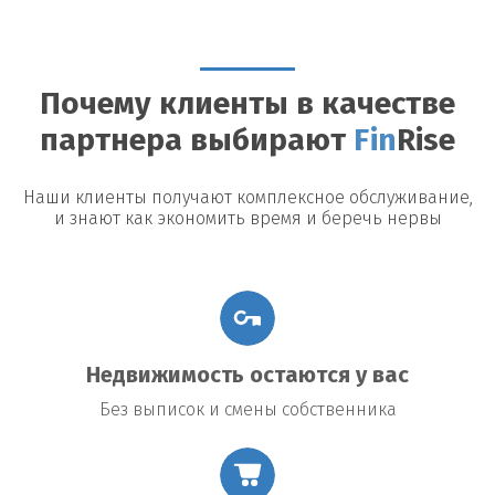
Можно ли досрочно погасить займ?
Да, большинство
кредиторов допускают досрочное погашение, однако могут
быть назначены штрафы или дополнительные платежи.
Почему клиенты в качестве
Возможные риски
партнера выбирают
Fin
Rise
Утрата недвижимости:
В случае невыполнения условий
договора заемщик рискует потерять заложенное имущество.
Повышение процентной ставки:
В некоторых договорах
Наши клиенты получают комплексное обслуживание,
предусмотрено повышение процентной ставки в случае
и знают как экономить время и беречь нервы
изменения общих экономических условий.
Подводные камни договора:
Внимательно читайте все
условия договора, чтобы избежать неожиданных платежей
или обязательств.
Недвижимость остаются у вас
Без выписок и смены собственника