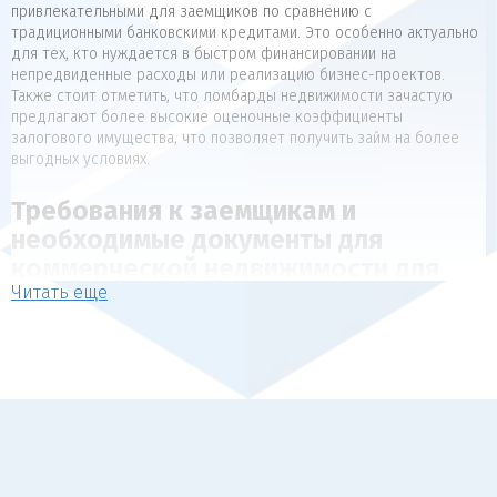
привлекательными для заемщиков по сравнению с
традиционными банковскими кредитами. Это особенно актуально
для тех, кто нуждается в быстром финансировании на
непредвиденные расходы или реализацию бизнес-проектов.
Также стоит отметить, что ломбарды недвижимости зачастую
предлагают более высокие оценочные коэффициенты
залогового имущества, что позволяет получить займ на более
выгодных условиях.
Требования к заемщикам и
необходимые документы для
коммерческой недвижимости для
Читать еще
коммерческой недвижимости
Для получения займа под залог недвижимости, как правило,
предъявляются следующие требования к заемщикам:
Наличие в собственности объекта недвижимости, который
может выступать в качестве обеспечения (квартира, дом,
коммерческая недвижимость).
Отсутствие арестов, залогов и обременений на
передаваемый в залог объект.