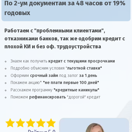
По 2-ум документам за 48 часов от 19%
годовых
Работаем с "проблемными клиентами",
отказниками
банков, так же
одобрим
кредит
с
плохой КИ и без оф. трудоустройства
Знаем как получить
кредит с текущими просрочками
Подробно объясним условия "
льготной ставки"
Оформим
срочный займ
под залог
за 1 день
Покажем акцию*
"не плати первые 100 дней"
Расскажем программу
"кредитные каникулы"
Поможем
рефинансировать
"дорогой" кредит