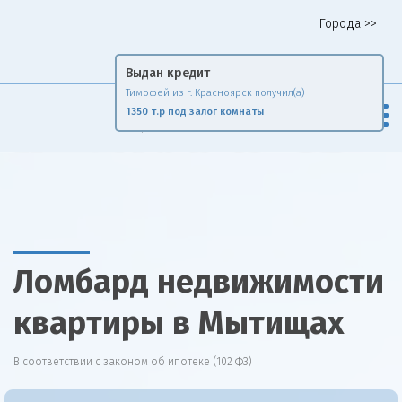
Города >>
Горячая линия 8 958 578 65 62
Выдан кредит
Тимофей из г. Красноярск получил(а)
Fin
Rise
1350 т.р под залог комнаты
Сравни и экономь
Ломбард недвижимости
квартиры в Мытищах
В соответствии с законом об ипотеке (102 ФЗ)