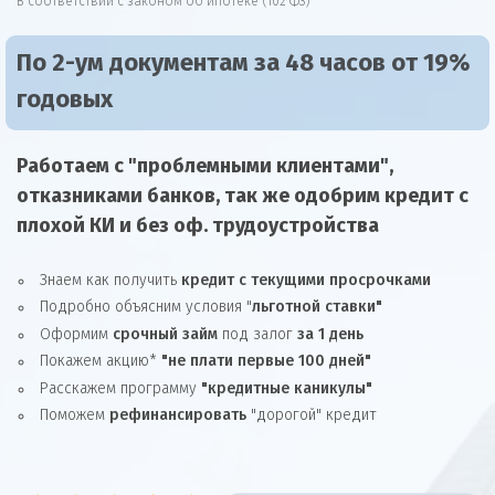
В соответствии с законом об ипотеке (102 ФЗ)
По 2-ум документам за 48 часов от 19%
годовых
Работаем с "проблемными клиентами",
отказниками
банков, так же
одобрим
кредит
с
плохой КИ и без оф. трудоустройства
Знаем как получить
кредит с текущими просрочками
Подробно объясним условия "
льготной ставки"
Оформим
срочный займ
под залог
за 1 день
Покажем акцию*
"не плати первые 100 дней"
Расскажем программу
"кредитные каникулы"
Поможем
рефинансировать
"дорогой" кредит