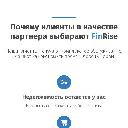
Можно ли досрочно погасить займ?
Да, большинство
кредиторов допускают досрочное погашение, однако могут
быть назначены штрафы или дополнительные платежи.
Почему клиенты в качестве
Возможные риски
партнера выбирают
Fin
Rise
Утрата недвижимости:
В случае невыполнения условий
договора заемщик рискует потерять заложенное имущество.
Повышение процентной ставки:
В некоторых договорах
Наши клиенты получают комплексное обслуживание,
предусмотрено повышение процентной ставки в случае
и знают как экономить время и беречь нервы
изменения общих экономических условий.
Подводные камни договора:
Внимательно читайте все
условия договора, чтобы избежать неожиданных платежей
или обязательств.
Недвижимость остаются у вас
Без выписок и смены собственника