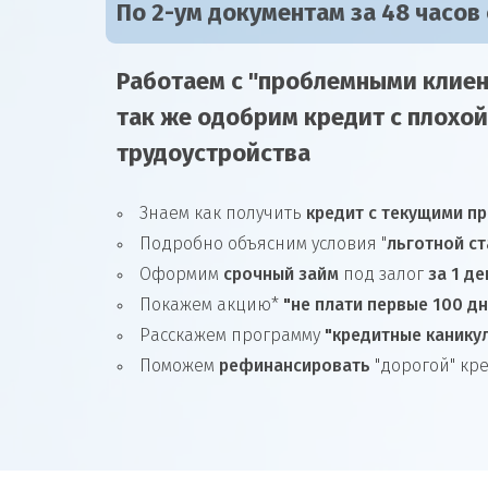
По 2-ум документам за 48 часов
Работаем с "проблемными клиен
так же
одобрим
кредит
с плохой
трудоустройства
Знаем как получить
кредит с текущими п
Подробно объясним условия "
льготной ст
Оформим
срочный займ
под залог
за 1 де
Покажем акцию*
"не плати первые 100 д
Расскажем программу
"кредитные канику
Поможем
рефинансировать
"дорогой" кр