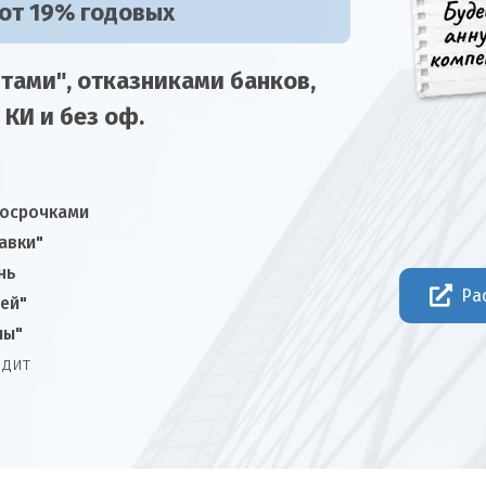
 от 19% годовых
тами", отказниками
банков,
 КИ и без оф.
росрочками
авки"
нь
Ра
ней"
лы"
едит