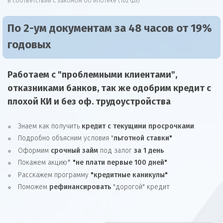
В соответствии с законом об ипотеке (102 ФЗ)
По 2-ум документам за 48 часов от 19%
годовых
Работаем с "проблемными клиентами",
отказниками
банков, так же
одобрим
кредит
с
плохой КИ и без оф. трудоустройства
Знаем как получить
кредит с текущими просрочками
Подробно объясним условия "
льготной ставки"
Оформим
срочный займ
под залог
за 1 день
Покажем акцию*
"не плати первые 100 дней"
Расскажем программу
"кредитные каникулы"
Поможем
рефинансировать
"дорогой" кредит