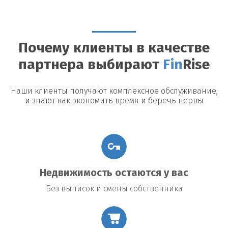
Можно ли досрочно погасить займ?
Да, большинство
кредиторов допускают досрочное погашение, однако могут
быть назначены штрафы или дополнительные платежи.
Почему клиенты в качестве
Возможные риски
партнера выбирают
Fin
Rise
Утрата недвижимости:
В случае невыполнения условий
договора заемщик рискует потерять заложенное имущество.
Повышение процентной ставки:
В некоторых договорах
Наши клиенты получают комплексное обслуживание,
предусмотрено повышение процентной ставки в случае
и знают как экономить время и беречь нервы
изменения общих экономических условий.
Подводные камни договора:
Внимательно читайте все
условия договора, чтобы избежать неожиданных платежей
или обязательств.
Недвижимость остаются у вас
Без выписок и смены собственника