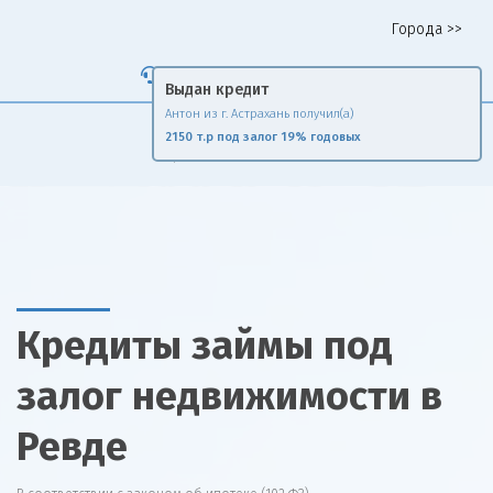
Города >>
Горячая линия 8 958 578 65 62
Выдан кредит
Антон из г. Астрахань получил(а)
Fin
Rise
2150 т.р под залог 19% годовых
Сравни и экономь
Кредиты займы под
залог недвижимости в
Ревде