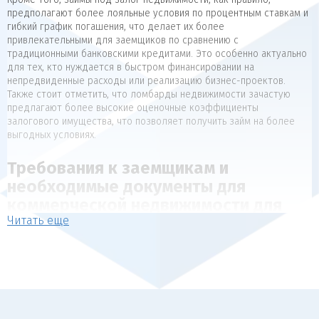
предполагают более лояльные условия по процентным ставкам и
гибкий график погашения, что делает их более
привлекательными для заемщиков по сравнению с
традиционными банковскими кредитами. Это особенно актуально
для тех, кто нуждается в быстром финансировании на
непредвиденные расходы или реализацию бизнес-проектов.
Также стоит отметить, что ломбарды недвижимости зачастую
предлагают более высокие оценочные коэффициенты
залогового имущества, что позволяет получить займ на более
выгодных условиях.
Требования к заемщикам и
необходимые документы для
коммерческой недвижимости для
Читать еще
коммерческой недвижимости
Для получения займа под залог недвижимости, как правило,
предъявляются следующие требования к заемщикам:
Наличие в собственности объекта недвижимости, который
может выступать в качестве обеспечения (квартира, дом,
коммерческая недвижимость).