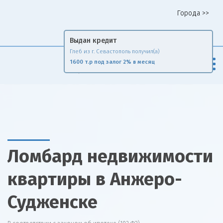
Города >>
Горячая линия 8 958 578 65 62
Выдан кредит
Глеб из г. Севастополь получил(а)
Fin
Rise
1600 т.р под залог 2% в месяц
Сравни и экономь
Ломбард недвижимости
квартиры в Анжеро-
Судженске