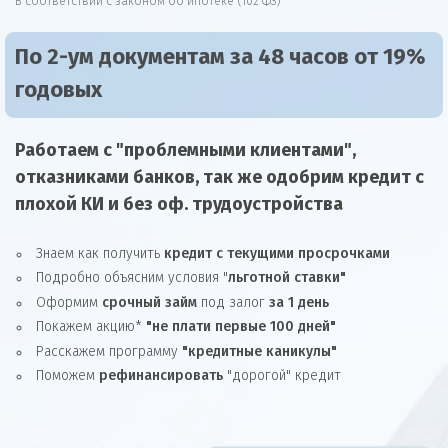
В соответствии с законом об ипотеке (102 ФЗ)
По 2-ум документам за 48 часов от 19%
годовых
Работаем с "проблемными клиентами",
отказниками
банков, так же
одобрим
кредит
с
плохой КИ и без оф. трудоустройства
Знаем как получить
кредит с текущими просрочками
Подробно объясним условия "
льготной ставки"
Оформим
срочный займ
под залог
за 1 день
Покажем акцию*
"не плати первые 100 дней"
Расскажем программу
"кредитные каникулы"
Поможем
рефинансировать
"дорогой" кредит