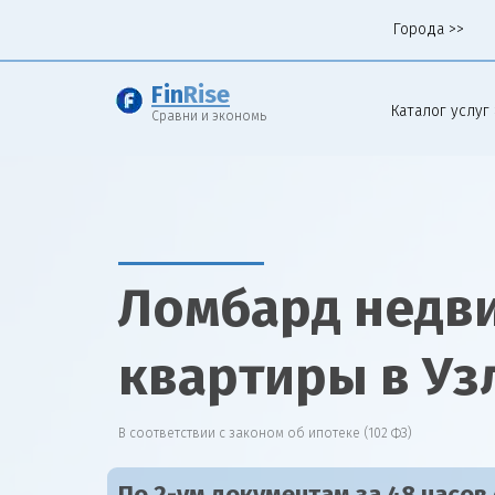
Города >>
Fin
Rise
Каталог услуг 
Сравни и экономь
Ломбард недв
квартиры в Уз
В соответствии с законом об ипотеке (102 ФЗ)