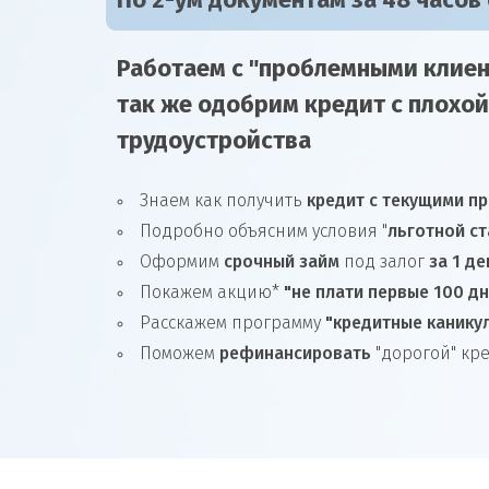
По 2-ум документам за 48 часов
Работаем с "проблемными клиен
так же
одобрим
кредит
с плохой
трудоустройства
Знаем как получить
кредит с текущими п
Подробно объясним условия "
льготной ст
Оформим
срочный займ
под залог
за 1 де
Покажем акцию*
"не плати первые 100 д
Расскажем программу
"кредитные канику
Поможем
рефинансировать
"дорогой" кр