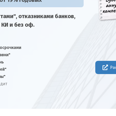
 от 19% годовых
тами", отказниками
банков,
 КИ и без оф.
росрочками
авки"
нь
Ра
ней"
лы"
едит