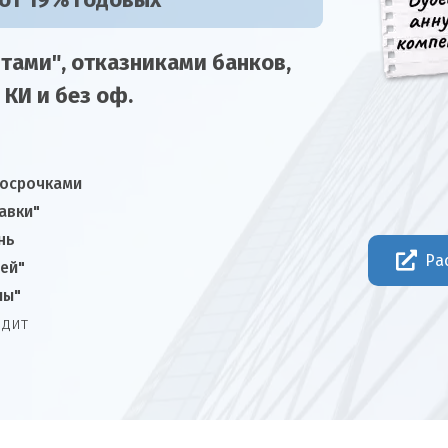
 от 19% годовых
тами", отказниками
банков,
 КИ и без оф.
росрочками
авки"
нь
Ра
ней"
лы"
едит