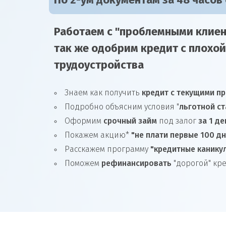
По 2-ум документам за 48 часов
Работаем с "проблемными клиен
так же
одобрим
кредит
с плохой
трудоустройства
Знаем как получить
кредит с текущими п
Подробно объясним условия "
льготной ст
Оформим
срочный займ
под залог
за 1 де
Покажем акцию*
"не плати первые 100 д
Расскажем программу
"кредитные канику
Поможем
рефинансировать
"дорогой" кр