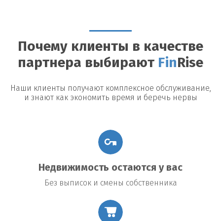
Можно ли досрочно погасить займ?
Да, большинство
кредиторов допускают досрочное погашение, однако могут
быть назначены штрафы или дополнительные платежи.
Почему клиенты в качестве
Возможные риски
партнера выбирают
Fin
Rise
Утрата недвижимости:
В случае невыполнения условий
договора заемщик рискует потерять заложенное имущество.
Повышение процентной ставки:
В некоторых договорах
Наши клиенты получают комплексное обслуживание,
предусмотрено повышение процентной ставки в случае
и знают как экономить время и беречь нервы
изменения общих экономических условий.
Подводные камни договора:
Внимательно читайте все
условия договора, чтобы избежать неожиданных платежей
или обязательств.
Недвижимость остаются у вас
Без выписок и смены собственника