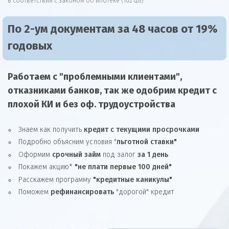
В соответствии с законом об ипотеке (102 ФЗ)
По 2-ум документам за 48 часов от 19%
годовых
Работаем с "проблемными клиентами",
отказниками
банков, так же
одобрим
кредит
с
плохой КИ и без оф. трудоустройства
Знаем как получить
кредит с текущими просрочками
Подробно объясним условия "
льготной ставки"
Оформим
срочный займ
под залог
за 1 день
Покажем акцию*
"не плати первые 100 дней"
Расскажем программу
"кредитные каникулы"
Поможем
рефинансировать
"дорогой" кредит