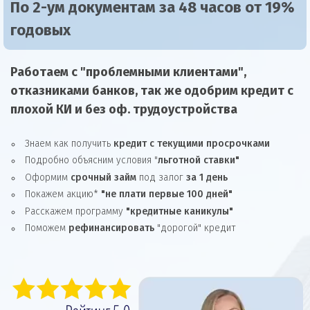
По 2-ум документам за 48 часов от 19%
годовых
Работаем с "проблемными клиентами",
отказниками
банков, так же
одобрим
кредит
с
плохой КИ и без оф. трудоустройства
Знаем как получить
кредит с текущими просрочками
Подробно объясним условия "
льготной ставки"
Оформим
срочный займ
под залог
за 1 день
Покажем акцию*
"не плати первые 100 дней"
Расскажем программу
"кредитные каникулы"
Поможем
рефинансировать
"дорогой" кредит