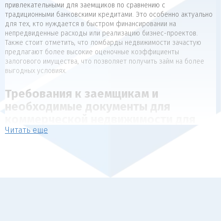
привлекательными для заемщиков по сравнению с
традиционными банковскими кредитами. Это особенно актуально
для тех, кто нуждается в быстром финансировании на
непредвиденные расходы или реализацию бизнес-проектов.
Также стоит отметить, что ломбарды недвижимости зачастую
предлагают более высокие оценочные коэффициенты
залогового имущества, что позволяет получить займ на более
выгодных условиях.
Требования к заемщикам и
необходимые документы для
коммерческой недвижимости для
Читать еще
коммерческой недвижимости
Для получения займа под залог недвижимости, как правило,
предъявляются следующие требования к заемщикам:
Наличие в собственности объекта недвижимости, который
может выступать в качестве обеспечения (квартира, дом,
коммерческая недвижимость).
Отсутствие арестов, залогов и обременений на
передаваемый в залог объект.