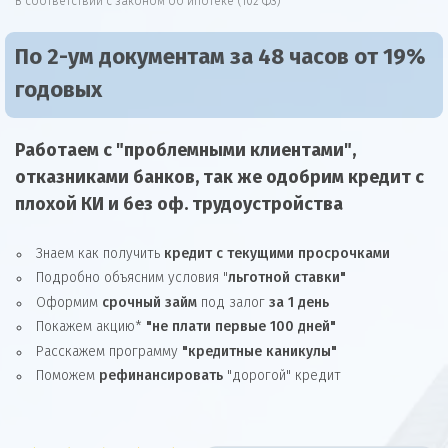
В соответствии с законом об ипотеке (102 ФЗ)
По 2-ум документам за 48 часов от 19%
годовых
Работаем с "проблемными клиентами",
отказниками
банков, так же
одобрим
кредит
с
плохой КИ и без оф. трудоустройства
Знаем как получить
кредит с текущими просрочками
Подробно объясним условия "
льготной ставки"
Оформим
срочный займ
под залог
за 1 день
Покажем акцию*
"не плати первые 100 дней"
Расскажем программу
"кредитные каникулы"
Поможем
рефинансировать
"дорогой" кредит