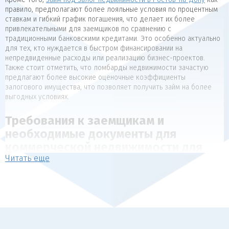
правило, предполагают более лояльные условия по процентным
ставкам и гибкий график погашения, что делает их более
привлекательными для заемщиков по сравнению с
традиционными банковскими кредитами. Это особенно актуально
для тех, кто нуждается в быстром финансировании на
непредвиденные расходы или реализацию бизнес-проектов.
Также стоит отметить, что ломбарды недвижимости зачастую
предлагают более высокие оценочные коэффициенты
залогового имущества, что позволяет получить займ на более
выгодных условиях.
Требования к заемщикам и
необходимые документы для
коммерческой недвижимости для
Читать еще
коммерческой недвижимости
Для получения займа под залог недвижимости, как правило,
предъявляются следующие требования к заемщикам:
Наличие в собственности объекта недвижимости, который
может выступать в качестве обеспечения (квартира, дом,
коммерческая недвижимость).