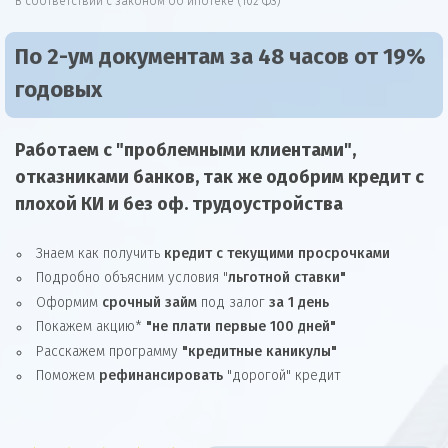
В соответствии с законом об ипотеке (102 ФЗ)
По 2-ум документам за 48 часов от 19%
годовых
Работаем с "проблемными клиентами",
отказниками
банков, так же
одобрим
кредит
с
плохой КИ и без оф. трудоустройства
Знаем как получить
кредит с текущими просрочками
Подробно объясним условия "
льготной ставки"
Оформим
срочный займ
под залог
за 1 день
Покажем акцию*
"не плати первые 100 дней"
Расскажем программу
"кредитные каникулы"
Поможем
рефинансировать
"дорогой" кредит