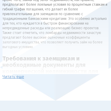
предполагают более лояльные условия по процентным ставкам и
гибкий график погашения, что делает их более
привлекательными для заемщиков по сравнению с
традиционными банковскими кредитами. Это особенно актуально
для тех, кто нуждается в быстром финансировании на
непредвиденные расходы или реализацию бизнес-проектов.
Также стоит отметить, что ломбарды недвижимости зачастую
предлагают более высокие оценочные коэффициенты
залогового имущества, что позволяет получить займ на более
выгодных условиях.
Требования к заемщикам и
необходимые документы для
коммерческой недвижимости для
Читать еще
коммерческой недвижимости
Для получения займа под залог недвижимости, как правило,
предъявляются следующие требования к заемщикам:
Наличие в собственности объекта недвижимости, который
может выступать в качестве обеспечения (квартира, дом,
коммерческая недвижимость).