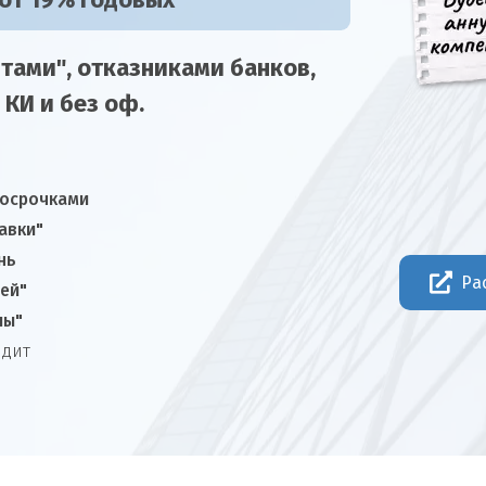
 от 19% годовых
тами", отказниками
банков,
 КИ и без оф.
росрочками
авки"
нь
Ра
ней"
лы"
едит