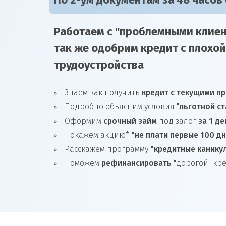
По 2-ум документам за 48 часов
Работаем с "проблемными клиен
так же
одобрим
кредит
с плохой
трудоустройства
Знаем как получить
кредит с текущими п
Подробно объясним условия "
льготной ст
Оформим
срочный займ
под залог
за 1 де
Покажем акцию*
"не плати первые 100 д
Расскажем программу
"кредитные канику
Поможем
рефинансировать
"дорогой" кр