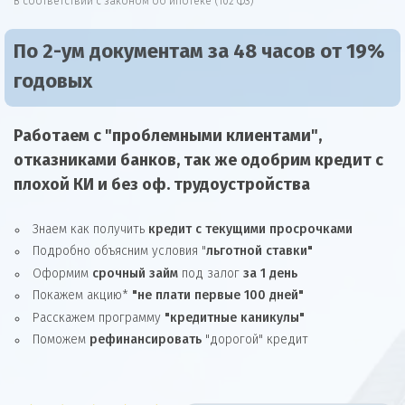
В соответствии с законом об ипотеке (102 ФЗ)
По 2-ум документам за 48 часов от 19%
годовых
Работаем с "проблемными клиентами",
отказниками
банков, так же
одобрим
кредит
с
плохой КИ и без оф. трудоустройства
Знаем как получить
кредит с текущими просрочками
Подробно объясним условия "
льготной ставки"
Оформим
срочный займ
под залог
за 1 день
Покажем акцию*
"не плати первые 100 дней"
Расскажем программу
"кредитные каникулы"
Поможем
рефинансировать
"дорогой" кредит