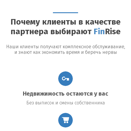
кредиторов допускают досрочное погашение, однако могут
быть назначены штрафы или дополнительные платежи.
Почему клиенты в качестве
Возможные риски
партнера выбирают
Fin
Rise
Утрата недвижимости:
В случае невыполнения условий
договора заемщик рискует потерять заложенное имущество.
Повышение процентной ставки:
В некоторых договорах
Наши клиенты получают комплексное обслуживание,
предусмотрено повышение процентной ставки в случае
и знают как экономить время и беречь нервы
изменения общих экономических условий.
Подводные камни договора:
Внимательно читайте все
условия договора, чтобы избежать неожиданных платежей
или обязательств.
Недвижимость остаются у вас
Без выписок и смены собственника