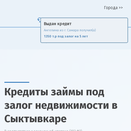
Города >>
Горячая линия 8 958 578 65 62
Выдан кредит
Ангелина из г. Самара получил(а)
Fin
Rise
1350 т.р под залог на 5 лет
Сравни и экономь
Кредиты займы под
залог недвижимости в
Сыктывкаре