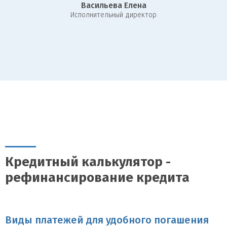
недвижимости. Основные из них включают:
Васильева Елена
И
сполнительный директор
Кредитная история:
Положительная кредитная история
заемщика является важным условием для получения
рефинансирования.
Оценка недвижимости:
Банку необходимо получить
независимую оценку рыночной стоимости недвижимости,
которая будет выступать залогом.
Уровень дохода:
Заемщик должен предоставить
подтверждение стабильного и достаточного дохода для
погашения кредита.
Страхование:
Требуется страхование недвижимости, которая
служит залогом.
Процесс рефинансирования:
Кредитный калькулятор -
этапы и документы
рефинансирование кредита
Процесс рефинансирования кредита под залог недвижимости
включает несколько ключевых этапов, для каждого из которых
требуются определенные документы:
Виды платежей для удобного погашения