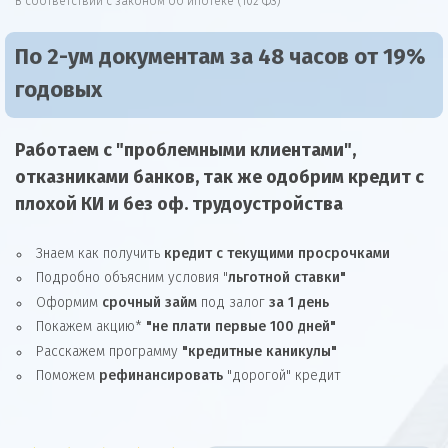
В соответствии с законом об ипотеке (102 ФЗ)
По 2-ум документам за 48 часов от 19%
годовых
Работаем с "проблемными клиентами",
отказниками
банков, так же
одобрим
кредит
с
плохой КИ и без оф. трудоустройства
Знаем как получить
кредит с текущими просрочками
Подробно объясним условия "
льготной ставки"
Оформим
срочный займ
под залог
за 1 день
Покажем акцию*
"не плати первые 100 дней"
Расскажем программу
"кредитные каникулы"
Поможем
рефинансировать
"дорогой" кредит