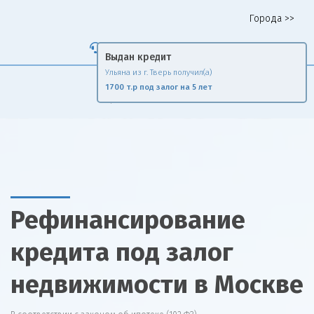
Города >>
Горячая линия 8 958 578 65 62
Выдан кредит
Ульяна из г. Тверь получил(а)
Fin
Rise
1700 т.р под залог на 5 лет
Сравни и экономь
Рефинансирование
кредита под залог
недвижимости в Москве