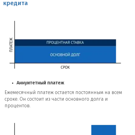
Подготовительный этап:
кредита
Сбор необходимой информации о текущем кредите и
условиях.
Выбор подходящего банка или кредитной организации
для рефинансирования.
Подача заявки:
Заполнение анкеты и предоставление необходимых
документов (паспорт, справка о доходах, документы на
недвижимость).
Рассмотрение заявки:
Проверка кредитной истории и оценка рыночной
стоимости залоговой недвижимости.
Аннуитетный платеж
Анализ финансового состояния заемщика.
Ежемесячный платеж остается постоянным на всем
Заключение договора:
сроке. Он состоит из части основного долга и
Подписание кредитного договора и залогового
процентов.
соглашения.
Погашение старого кредита:
Перевод средств на счет текущего кредитора для
погашения существующего кредита.