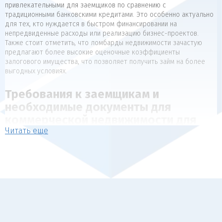
привлекательными для заемщиков по сравнению с
традиционными банковскими кредитами. Это особенно актуально
для тех, кто нуждается в быстром финансировании на
непредвиденные расходы или реализацию бизнес-проектов.
Также стоит отметить, что ломбарды недвижимости зачастую
предлагают более высокие оценочные коэффициенты
залогового имущества, что позволяет получить займ на более
выгодных условиях.
Требования к заемщикам и
необходимые документы для
коммерческой недвижимости для
Читать еще
коммерческой недвижимости
Для получения займа под залог недвижимости, как правило,
предъявляются следующие требования к заемщикам:
Наличие в собственности объекта недвижимости, который
может выступать в качестве обеспечения (квартира, дом,
коммерческая недвижимость).
Отсутствие арестов, залогов и обременений на
передаваемый в залог объект.