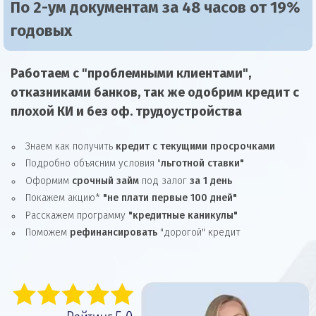
По 2-ум документам за 48 часов от 19%
годовых
Работаем с "проблемными клиентами",
отказниками
банков, так же
одобрим
кредит
с
плохой КИ и без оф. трудоустройства
Знаем как получить
кредит с текущими просрочками
Подробно объясним условия "
льготной ставки"
Оформим
срочный займ
под залог
за 1 день
Покажем акцию*
"не плати первые 100 дней"
Расскажем программу
"кредитные каникулы"
Поможем
рефинансировать
"дорогой" кредит