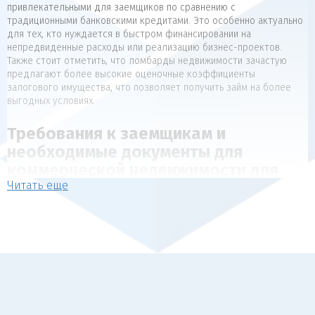
привлекательными для заемщиков по сравнению с
традиционными банковскими кредитами. Это особенно актуально
для тех, кто нуждается в быстром финансировании на
непредвиденные расходы или реализацию бизнес-проектов.
Также стоит отметить, что ломбарды недвижимости зачастую
предлагают более высокие оценочные коэффициенты
залогового имущества, что позволяет получить займ на более
выгодных условиях.
Требования к заемщикам и
необходимые документы для
коммерческой недвижимости для
Читать еще
коммерческой недвижимости
Для получения займа под залог недвижимости, как правило,
предъявляются следующие требования к заемщикам:
Наличие в собственности объекта недвижимости, который
может выступать в качестве обеспечения (квартира, дом,
коммерческая недвижимость).
Отсутствие арестов, залогов и обременений на
передаваемый в залог объект.