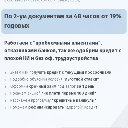
В соответствии с законом об ипотеке (102 ФЗ)
По 2-ум документам за 48 часов от 19%
годовых
Работаем с "проблемными клиентами",
отказниками
банков, так же
одобрим
кредит
с
плохой КИ и без оф. трудоустройства
Знаем как получить
кредит с текущими просрочками
Подробно объясним условия "
льготной ставки"
Оформим
срочный займ
под залог
за 1 день
Покажем акцию*
"не плати первые 100 дней"
Расскажем программу
"кредитные каникулы"
Поможем
рефинансировать
"дорогой" кредит