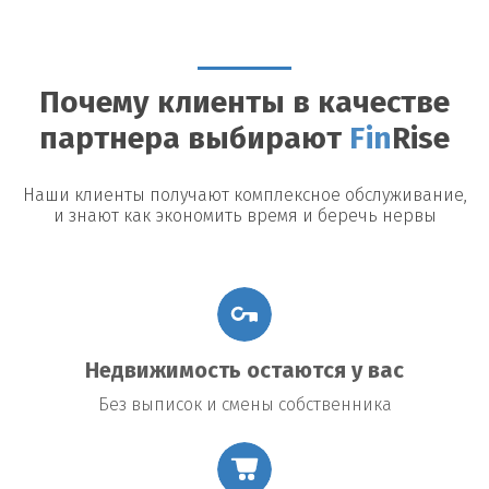
Можно ли досрочно погасить займ?
Да, большинство
кредиторов допускают досрочное погашение, однако могут
быть назначены штрафы или дополнительные платежи.
Почему клиенты в качестве
Возможные риски
партнера выбирают
Fin
Rise
Утрата недвижимости:
В случае невыполнения условий
договора заемщик рискует потерять заложенное имущество.
Повышение процентной ставки:
В некоторых договорах
Наши клиенты получают комплексное обслуживание,
предусмотрено повышение процентной ставки в случае
и знают как экономить время и беречь нервы
изменения общих экономических условий.
Подводные камни договора:
Внимательно читайте все
условия договора, чтобы избежать неожиданных платежей
или обязательств.
Недвижимость остаются у вас
Без выписок и смены собственника