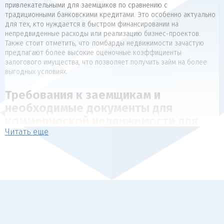
привлекательными для заемщиков по сравнению с
традиционными банковскими кредитами. Это особенно актуально
для тех, кто нуждается в быстром финансировании на
непредвиденные расходы или реализацию бизнес-проектов.
Также стоит отметить, что ломбарды недвижимости зачастую
предлагают более высокие оценочные коэффициенты
залогового имущества, что позволяет получить займ на более
выгодных условиях.
Требования к заемщикам и
необходимые документы для
коммерческой недвижимости для
Читать еще
коммерческой недвижимости
Для получения займа под залог недвижимости, как правило,
предъявляются следующие требования к заемщикам:
Наличие в собственности объекта недвижимости, который
может выступать в качестве обеспечения (квартира, дом,
коммерческая недвижимость).
Отсутствие арестов, залогов и обременений на
передаваемый в залог объект.