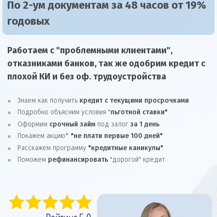
По 2-ум документам за 48 часов от 19%
годовых
Работаем с "проблемными клиентами",
отказниками
банков, так же
одобрим
кредит
с
плохой КИ и без оф. трудоустройства
Знаем как получить
кредит с текущими просрочками
Подробно объясним условия "
льготной ставки"
Оформим
срочный займ
под залог
за 1 день
Покажем акцию*
"не плати первые 100 дней"
Расскажем программу
"кредитные каникулы"
Поможем
рефинансировать
"дорогой" кредит