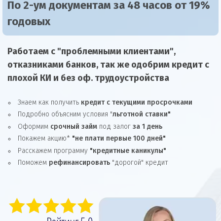
По 2-ум документам за 48 часов от 19%
годовых
Работаем с "проблемными клиентами",
отказниками
банков, так же
одобрим
кредит
с
плохой КИ и без оф. трудоустройства
Знаем как получить
кредит с текущими просрочками
Подробно объясним условия "
льготной ставки"
Оформим
срочный займ
под залог
за 1 день
Покажем акцию*
"не плати первые 100 дней"
Расскажем программу
"кредитные каникулы"
Поможем
рефинансировать
"дорогой" кредит