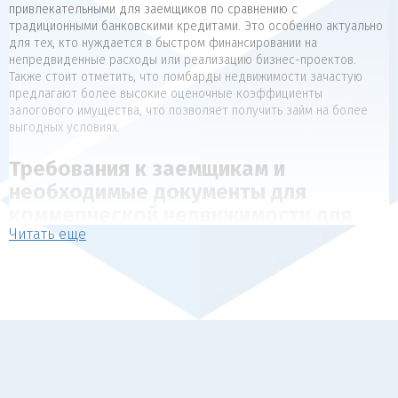
привлекательными для заемщиков по сравнению с
традиционными банковскими кредитами. Это особенно актуально
для тех, кто нуждается в быстром финансировании на
непредвиденные расходы или реализацию бизнес-проектов.
Также стоит отметить, что ломбарды недвижимости зачастую
предлагают более высокие оценочные коэффициенты
залогового имущества, что позволяет получить займ на более
выгодных условиях.
Требования к заемщикам и
необходимые документы для
коммерческой недвижимости для
Читать еще
коммерческой недвижимости
Для получения займа под залог недвижимости, как правило,
предъявляются следующие требования к заемщикам:
Наличие в собственности объекта недвижимости, который
может выступать в качестве обеспечения (квартира, дом,
коммерческая недвижимость).
Отсутствие арестов, залогов и обременений на
передаваемый в залог объект.