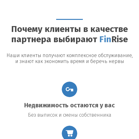
Можно ли досрочно погасить займ?
Да, большинство
кредиторов допускают досрочное погашение, однако могут
быть назначены штрафы или дополнительные платежи.
Почему клиенты в качестве
Возможные риски
партнера выбирают
Fin
Rise
Утрата недвижимости:
В случае невыполнения условий
договора заемщик рискует потерять заложенное имущество.
Повышение процентной ставки:
В некоторых договорах
Наши клиенты получают комплексное обслуживание,
предусмотрено повышение процентной ставки в случае
и знают как экономить время и беречь нервы
изменения общих экономических условий.
Подводные камни договора:
Внимательно читайте все
условия договора, чтобы избежать неожиданных платежей
или обязательств.
Недвижимость остаются у вас
Без выписок и смены собственника