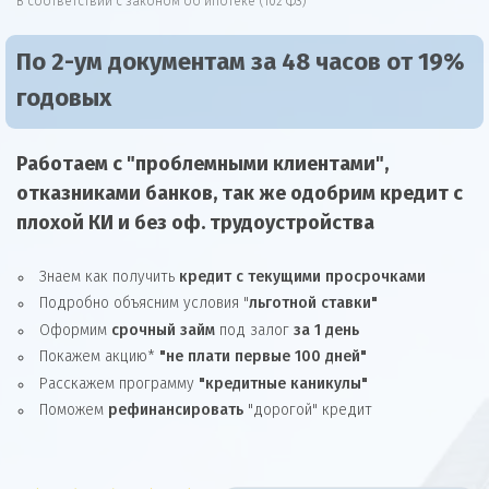
В соответствии с законом об ипотеке (102 ФЗ)
По 2-ум документам за 48 часов от 19%
годовых
Работаем с "проблемными клиентами",
отказниками
банков, так же
одобрим
кредит
с
плохой КИ и без оф. трудоустройства
Знаем как получить
кредит с текущими просрочками
Подробно объясним условия "
льготной ставки"
Оформим
срочный займ
под залог
за 1 день
Покажем акцию*
"не плати первые 100 дней"
Расскажем программу
"кредитные каникулы"
Поможем
рефинансировать
"дорогой" кредит