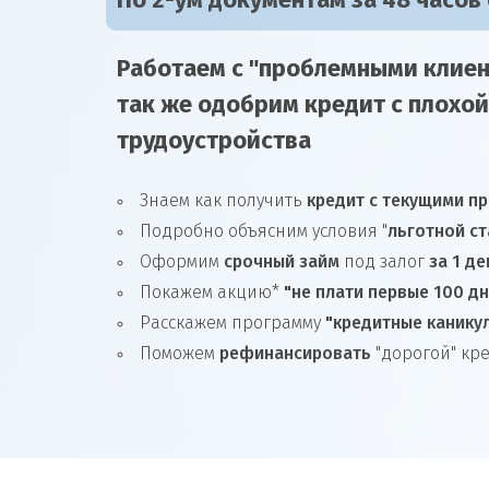
По 2-ум документам за 48 часов
Работаем с "проблемными клиен
так же
одобрим
кредит
с плохой
трудоустройства
Знаем как получить
кредит с текущими п
Подробно объясним условия "
льготной ст
Оформим
срочный займ
под залог
за 1 де
Покажем акцию*
"не плати первые 100 д
Расскажем программу
"кредитные канику
Поможем
рефинансировать
"дорогой" кр