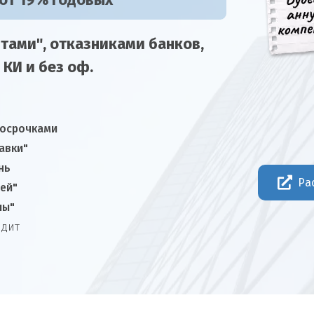
 от 19% годовых
тами", отказниками
банков,
 КИ и без оф.
росрочками
авки"
нь
Ра
ней"
лы"
едит